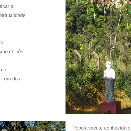
ticar a
iritualidade
da
ismo chinês
 no
 - um dos
Popularmente conhecida c