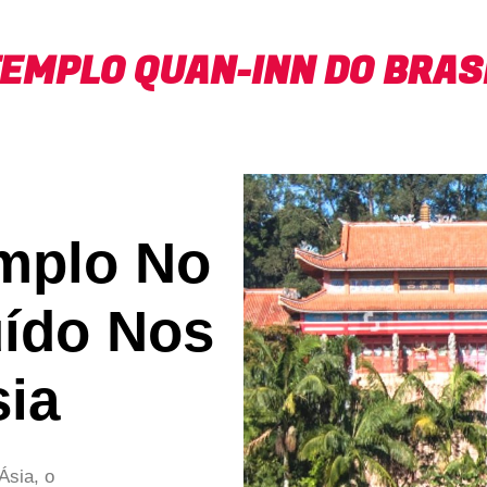
EMPLO QUAN-INN DO BRAS
emplo No
uído Nos
ia
Ásia, o